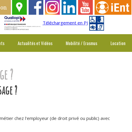
ion
Téléchargement en PJ
ets
Actualités et Vidéos
Mobilité / Erasmus
Location
ge ?
sage ?
étier chez l'employeur (de droit privé ou public) avec