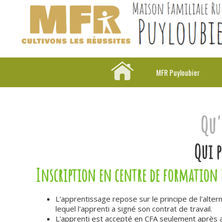
MFR Puyloubier
Qu'
Qui p
Inscription en centre de formation d
L'apprentissage repose sur le principe de l'alt
lequel l'apprenti a signé son contrat de travail.
L'apprenti est accepté en CFA seulement après 